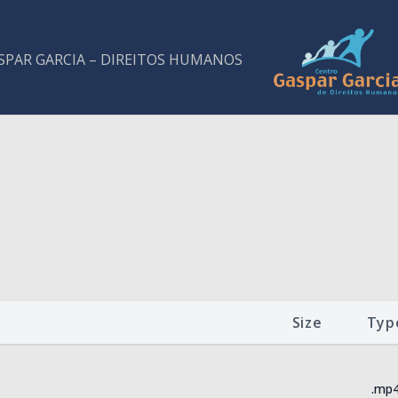
SPAR GARCIA – DIREITOS HUMANOS
Size
Typ
.mp