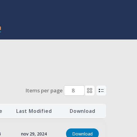
Items per page
e
Last Modified
Download
4
nov 29, 2024
Download